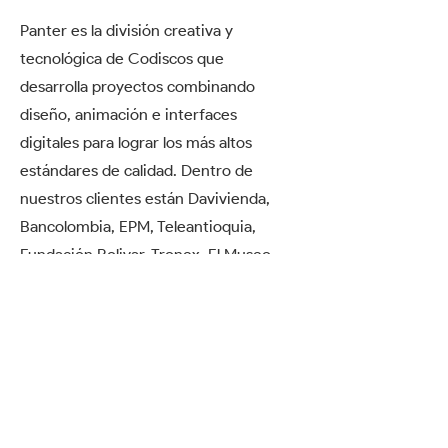
Panter es la división creativa y
tecnológica de Codiscos que
desarrolla proyectos combinando
diseño, animación e interfaces
digitales para lograr los más altos
estándares de calidad. Dentro de
nuestros clientes están Davivienda,
Bancolombia, EPM, Teleantioquia,
Fundación Bolivar, Tronex, El Museo
de Arte Moderno, Andrés Carne de
Res, Inexmoda, Bratz, entre otros.
Contáctanos